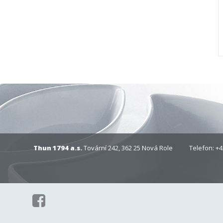
Thun 1794 a.s.
Tovární 242, 362 25 Nová Role
Telefon: +4