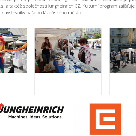
.s. a taktéž společností Jungheinrich CZ. Kulturní program zajišťu
 a návštěvníky našeho lázeňského města.