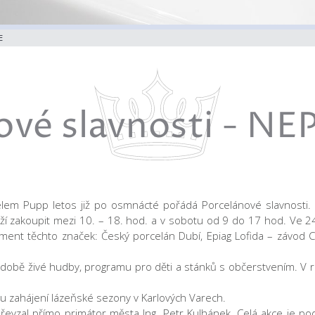
E
nové slavnosti -
lem Pupp letos již po osmnácté pořádá Porcelánové slavnosti.
ží zakoupit mezi 10. – 18. hod. a v sobotu od 9 do 17 hod. Ve 2
ent těchto značek: Český porcelán Dubí, Epiag Lofida – závod 
odobě živé hudby, programu pro děti a stánků s občerstvením. V 
amu zahájení lázeňské sezony v Karlových Varech.
řevzal přímo primátor města Ing. Petr Kulhánek. Celá akce je 