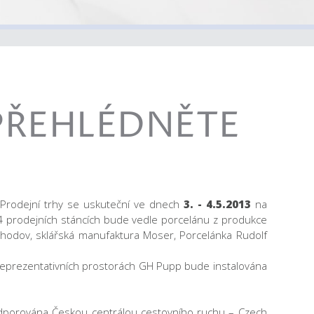
 NEPŘEHLÉDNĚTE
 Prodejní trhy se uskuteční ve dnech
3. - 4.5.2013
na
4 prodejních stáncích bude vedle porcelánu z produkce
Chodov, sklářská manufaktura Moser, Porcelánka Rudolf
reprezentativních prostorách GH Pupp bude instalována
podporována Českou centrálou cestovního ruchu – Czech