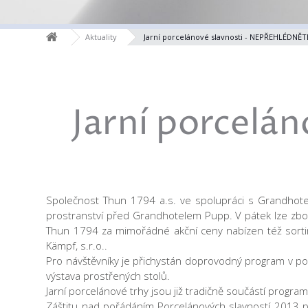
Aktuality
Jarní porcelánové slavnosti - NEPŘEHLÉDNĚT
Jarní porcelá
Společnost Thun 1794 a.s. ve spolupráci s Grandhote
prostranství před Grandhotelem Pupp. V pátek lze zbo
Thun 1794 za mimořádné akční ceny nabízen též sortim
Kämpf, s.r.o..
Pro návštěvníky je přichystán doprovodný program v p
výstava prostřených stolů.
Jarní porcelánové trhy jsou již tradičně součástí progr
Záštitu nad pořádáním Porcelánových slavností 2013 p