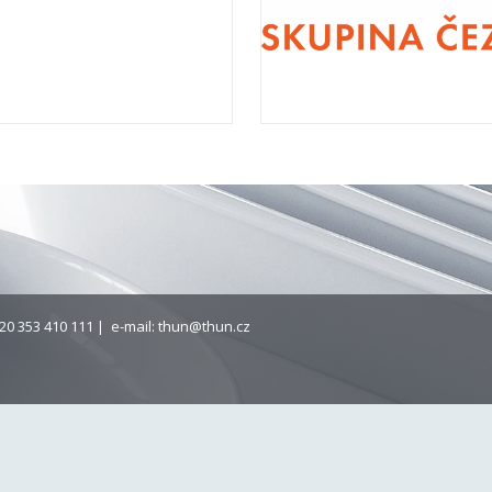
20 353 410 111 | e-mail:
thun@thun.cz