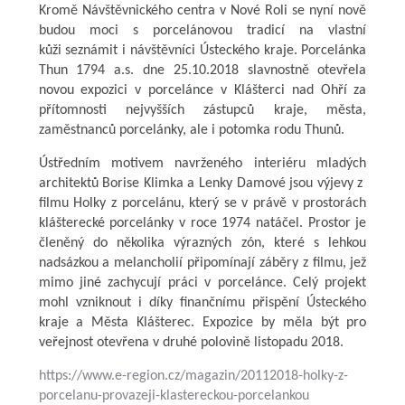
Kromě Návštěvnického centra v Nové Roli se nyní nově
budou moci s porcelánovou tradicí na vlastní
kůži seznámit i návštěvníci Ústeckého kraje. Porcelánka
Thun 1794 a.s. dne 25.10.2018 slavnostně otevřela
novou expozici v porcelánce v Klášterci nad Ohří za
přítomnosti nejvyšších zástupců kraje, města,
zaměstnanců porcelánky, ale i potomka rodu Thunů.
Ústředním motivem navrženého interiéru mladých
architektů Borise Klimka a Lenky Damové jsou výjevy z
filmu Holky z porcelánu, který se v právě v prostorách
klášterecké porcelánky v roce 1974 natáčel. Prostor je
členěný do několika výrazných zón, které s lehkou
nadsázkou a melancholií připomínají záběry z filmu, jež
mimo jiné zachycují práci v porcelánce. Celý projekt
mohl vzniknout i díky finančnímu přispění Ústeckého
kraje a Města Klášterec. Expozice by měla být pro
veřejnost otevřena v druhé polovině listopadu 2018.
https://www.e-region.cz/magazin/20112018-holky-z-
porcelanu-provazeji-klastereckou-porcelankou