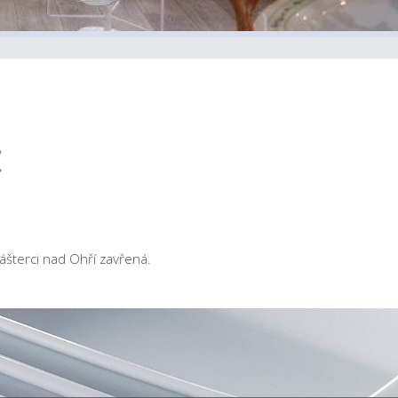
c
šterci nad Ohří zavřená.