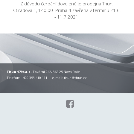
Z důvodu čerpání dovolené je prodejna Thun,
Ctiradova 1, 140 00 Praha 4 zavřena v termínu 21.6.
- 11.7.2021.
Thun 1794 a.s.
Tovární 242, 362 25 Nová Role
Telefon: +420 353 410 111 | e-mail:
thun@thun.cz