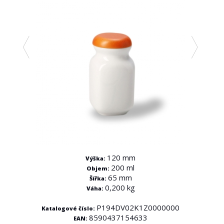
120 mm
Výška:
200 ml
Objem:
65 mm
Kata
Šířka:
0,200 kg
Váha:
0000
P194DV02K1Z0000000
Katalogové číslo:
8590437154633
EAN: