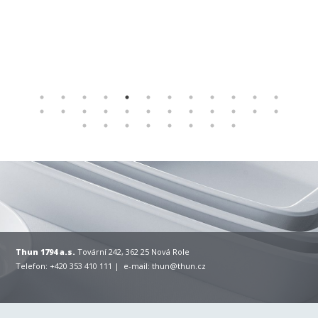
Thun 1794 a.s.
Tovární 242, 362 25 Nová Role
Telefon: +420 353 410 111 | e-mail:
thun@thun.cz