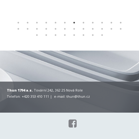
Thun 1794 a.s.
Tovární 242, 362 25 Nová Role
Telefon: +420 353 410 111 | e-mail:
thun@thun.cz