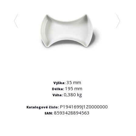
35 mm
Výška:
195 mm
Délka:
0,380 kg
Váha:
000
P1941699J1Z0000000
Katalogové číslo:
8593428894563
EAN:
Kata