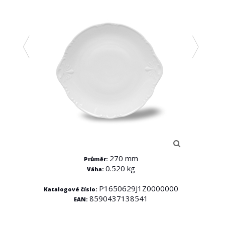
270 mm
Průměr:
0.520 kg
Váha:
000
P1650629J1Z0000000
Katalogové číslo:
8590437138541
EAN:
Kata