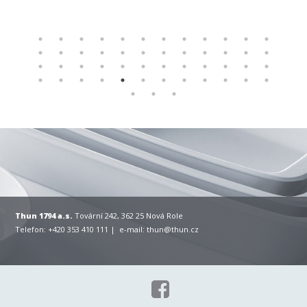
Thun 1794 a.s.
Tovární 242, 362 25 Nová Role
Telefon: +420 353 410 111 | e-mail:
thun@thun.cz