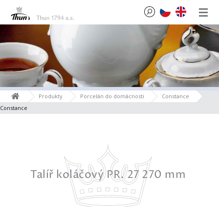
Produkty
Porcelán do domácnosti
Constance
Constance
0 mm
Talíř koláčový PR. 27 270 mm
Mís