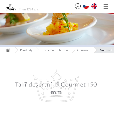
Produkty
Porcelán do hotelů
Gourmet
Gourmet
20 mm
Talíř desertní 15 Gourmet 150
Tal
mm