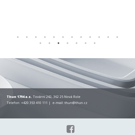
Thun 1794 a.s.
Tovární 242, 362 25 Nová Role
Telefon: +420 353 410 111 | e-mail:
thun@thun.cz