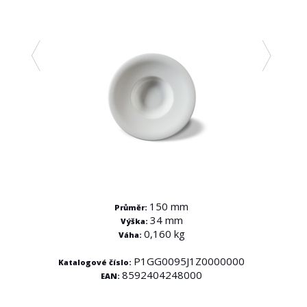
150 mm
Průměr:
34 mm
Výška:
0,160 kg
Váha:
P1GG0095J1Z0000000
Katalogové číslo:
Katal
000
8592404248000
EAN: