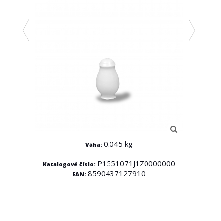
0.045 kg
Váha:
000
P1551071J1Z0000000
Katalogové číslo:
Kata
8590437127910
EAN: