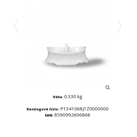
0.330 kg
Váha:
P1341068J1Z0000000
Katalogové číslo:
Kata
000
8590992606868
EAN: