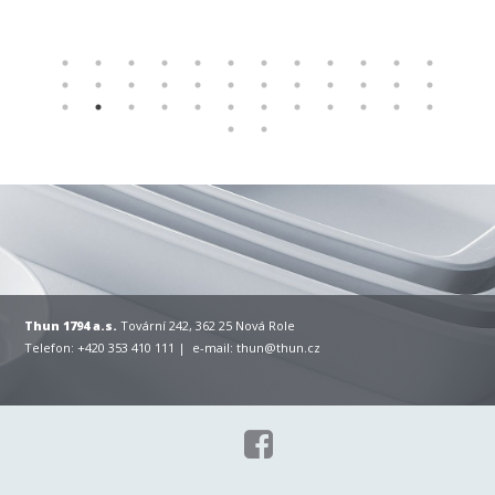
Thun 1794 a.s.
Tovární 242, 362 25 Nová Role
Telefon: +420 353 410 111 | e-mail:
thun@thun.cz