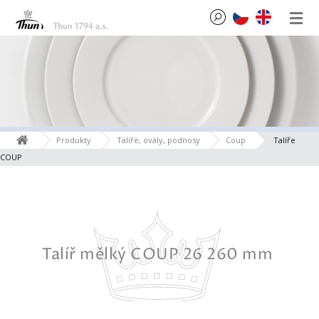
Produkty
Talíře, ovály, podnosy
Coup
Talíře
COUP
40 mm
Talíř mělký COUP 26 260 mm
Tal