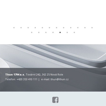
Thun 1794 a.s.
Tovární 242, 362 25 Nová Role
Telefon: +420 353 410 111 | e-mail:
thun@thun.cz