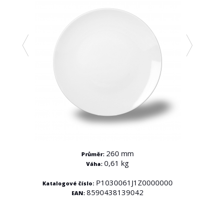
260 mm
Průměr:
0,61 kg
Váha:
000
P1030061J1Z0000000
Katalogové číslo:
Kata
8590438139042
EAN: