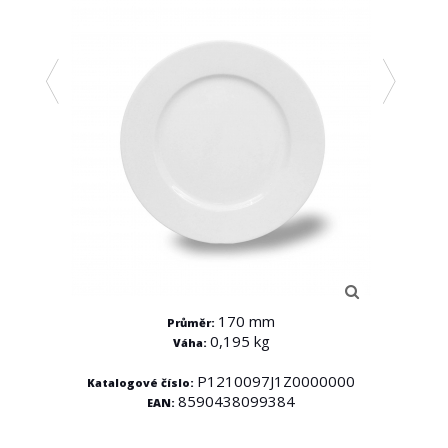
170 mm
Průměr:
0,195 kg
Váha:
000
Kata
P1210097J1Z0000000
Katalogové číslo:
8590438099384
EAN: