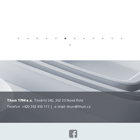
Thun 1794 a.s.
Tovární 242, 362 25 Nová Role
Telefon: +420 353 410 111 | e-mail:
thun@thun.cz