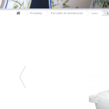
Produkty
Porcelán do domácnosti
Loos
L