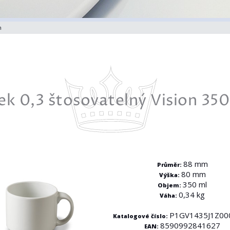
n
k 0,3 štosovatelný Vision 350
88 mm
Průměr:
80 mm
Výška:
350 ml
Objem:
0,34 kg
Váha:
P1GV1435J1Z00
Katalogové číslo:
8590992841627
EAN: