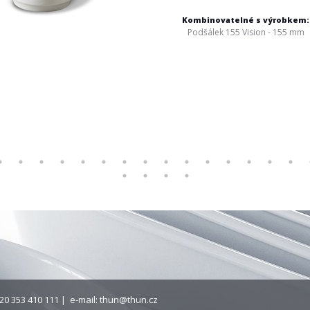
Kombinovatelné s výrobkem:
Podšálek 155 Vision - 155 mm
20 353 410 111 | e-mail:
thun@thun.cz