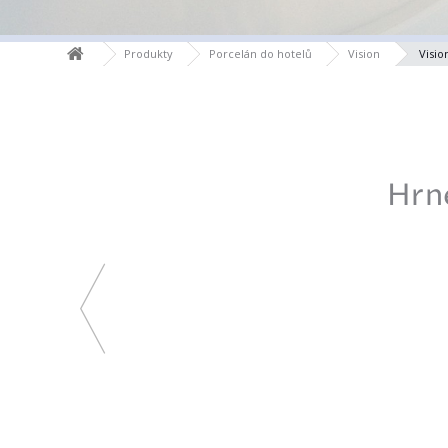
Produkty
Porcelán do hotelů
Vision
Visio
Hrne