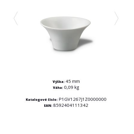
45 mm
Výška:
0,09 kg
Váha:
P1GV1267J1Z0000000
Katalogové číslo:
Kata
8592404111342
EAN:
000