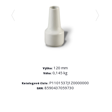
120 mm
Výška:
0,145 kg
Váha:
000
P1101537J1Z0000000
Katalogové číslo:
8590437059730
EAN:
Kata