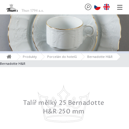
Produkty
Porcelán do hotelů
Bernadotte H&R
Bernadotte H&R
tte
Talíř mělký 25 Bernadotte
Tal
H&R 250 mm