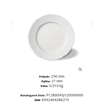
250 mm
Průměr:
27 mm
Výška:
0,510 kg
Váha:
000
P1280045J1Z0000000
Katalogové číslo:
Kata
8592404288273
EAN: