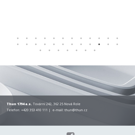
Thun 1794 a.s.
Tovární 242, 362 25 Nová Role
Telefon: +420 353 410 111 | e-mail:
thun@thun.cz