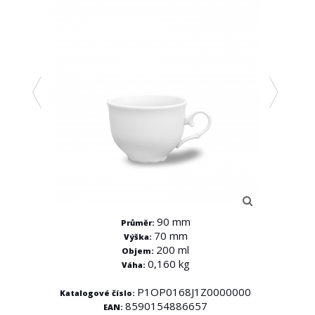
90 mm
Průměr:
70 mm
Výška:
200 ml
Objem:
0,160 kg
Váha:
0000
P1OP0168J1Z0000000
Katalogové číslo:
Katal
8590154886657
EAN: