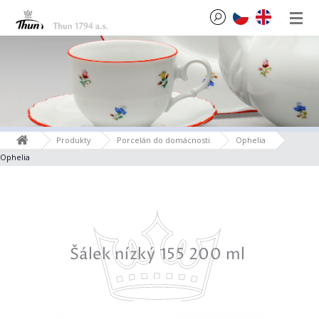
Produkty
Porcelán do domácnosti
Ophelia
Ophelia
0 ml
Šálek nízký 155 200 ml
Šále