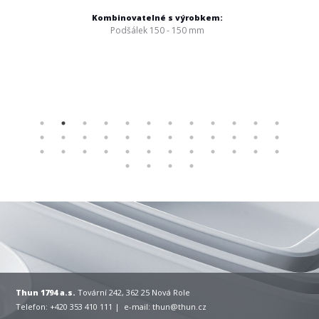
Kombinovatelné s výrobkem:
Podšálek 150 - 150 mm
Thun 1794 a.s.
Tovární 242, 362 25 Nová Role
Telefon: +420 353 410 111 | e-mail:
thun@thun.cz