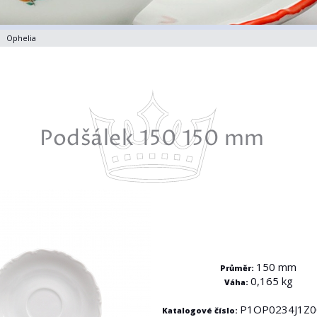
Ophelia
Podšálek 150 150 mm
150 mm
Průměr:
0,165 kg
Váha:
P1OP0234J1Z0
Katalogové číslo: