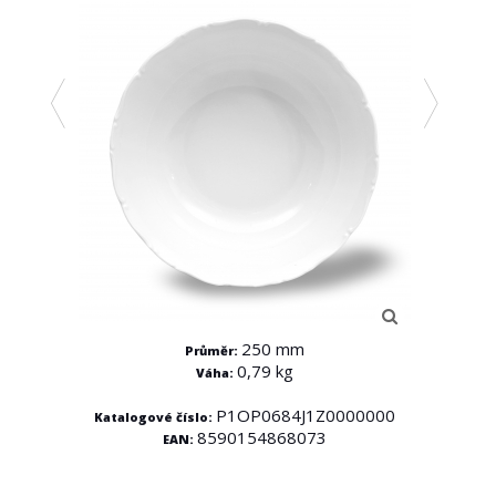
250 mm
Průměr:
0,79 kg
Váha:
0000
P1OP0684J1Z0000000
Katalogové číslo:
Katal
8590154868073
EAN: