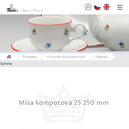
Produkty
Porcelán do domácnosti
Ophelia
Ophelia
0 mm
Mísa kompotová 25 250 mm
P