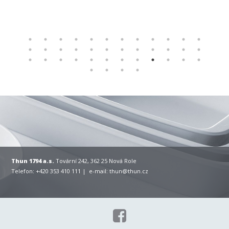
Thun 1794 a.s.
Tovární 242, 362 25 Nová Role
Telefon: +420 353 410 111 | e-mail:
thun@thun.cz