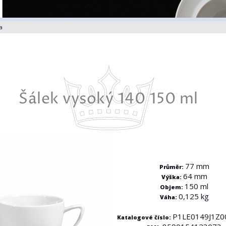
a
Šálek vysoký 140 150 ml
77 mm
Průměr:
64 mm
Výška:
150 ml
Objem:
0,125 kg
Váha:
P1LE0149J1Z0
Katalogové číslo: