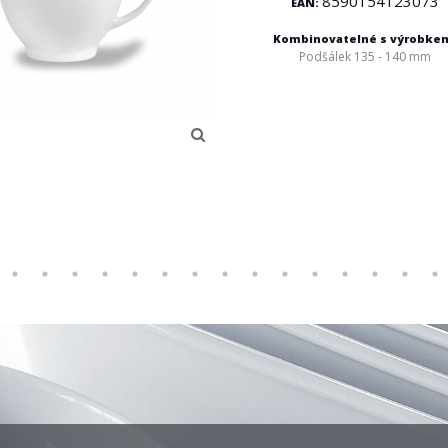
8590154123073
EAN:
Kombinovatelné s výrobke
Podšálek 135 - 140 mm